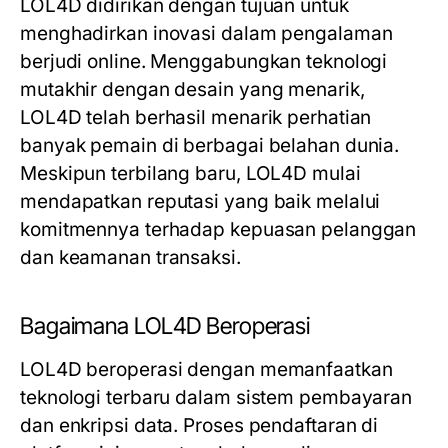
LOL4D didirikan dengan tujuan untuk
menghadirkan inovasi dalam pengalaman
berjudi online. Menggabungkan teknologi
mutakhir dengan desain yang menarik,
LOL4D telah berhasil menarik perhatian
banyak pemain di berbagai belahan dunia.
Meskipun terbilang baru, LOL4D mulai
mendapatkan reputasi yang baik melalui
komitmennya terhadap kepuasan pelanggan
dan keamanan transaksi.
Bagaimana LOL4D Beroperasi
LOL4D beroperasi dengan memanfaatkan
teknologi terbaru dalam sistem pembayaran
dan enkripsi data. Proses pendaftaran di