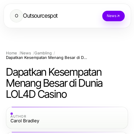
Outsourcespot
O
News
Home
News
Gambling
Dapatkan Kesempatan Menang Besar di Dunia LOL4D Casino
Dapatkan Kesempatan
Menang Besar di Dunia
LOL4D Casino
AUTHOR
Carol Bradley